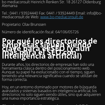
bo mediaconsult Heinrich Renken Str. 18 26127 Oldenburg
Alemania
Tel.: 0441 / 93924440 Fax: 0441 / 93924449 Email: info@bo-
mediaconsult.de Web:
www.bo-mediaconsult.de
Propietario: Olav Brunssen
Número de identificación fiscal: 64/106/05726
Por qué los directorios de
empresas siguen siendo
clave para el SEO (y aún
más para el SEO con
inteligencia artificial)
Durante años, los directorios de empresas han sido una
herramienta clásica dentro del posicionamiento web.
Aunque su papel ha evolucionado con el tiempo, siguen
teniendo una relevancia significativa cuando se utilizan de
forma correcta.
Hoy, en un entorno dominado por motores de búsqueda
avanzados y sistemas basados en inteligencia artificial, los
directorios no solo siguen siendo útiles, sino que adquieren
una nueva importancia estratégica.