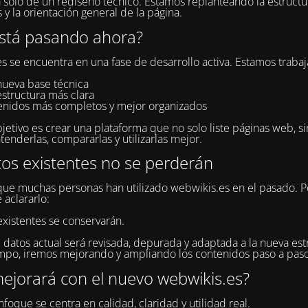
a solo de un rediseño técnico. Estamos replanteando la estructur
 y la orientación general de la página.
stá pasando ahora?
s se encuentra en una fase de desarrollo activa. Estamos traba
nueva base técnica
estructura más clara
enidos más completos y mejor organizados
jetivo es crear una plataforma que no solo liste páginas web, s
tenderlas, compararlas y utilizarlas mejor.
tos existentes no se perderán
e muchas personas han utilizado webwikis.es en el pasado. P
 aclararlo:
existentes se conservarán.
 datos actual será revisada, depurada y adaptada a la nueva estr
po, iremos mejorando y ampliando los contenidos paso a paso
ejorará con el nuevo webwikis.es?
foque se centra en calidad, claridad y utilidad real.