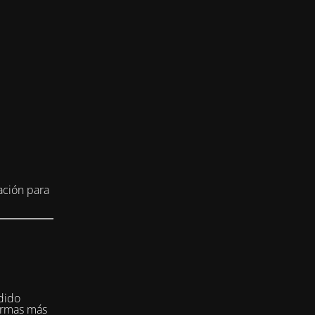
ación para
dido
formas más