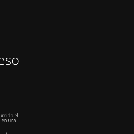
eso
umido el
o en una