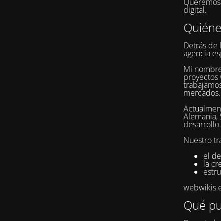
Queremos q
digital.
Quién
Detrás de 
agencia es
Mi nombr
proyectos 
trabajamos
mercados.
Actualment
Alemania, 
desarrollo.
Nuestro tr
el de
la c
estru
webwikis.es
Qué pu