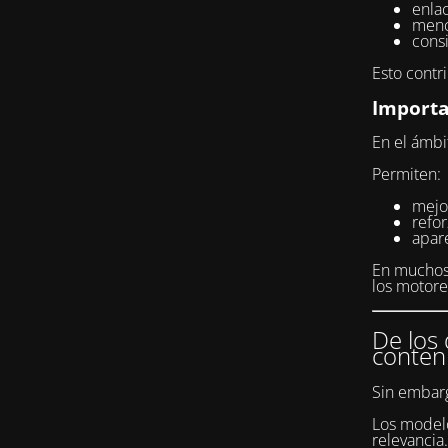
enlac
menc
consi
Esto contr
Importa
En el ámbi
Permiten:
mejor
refo
apar
En muchos 
los motor
De los 
conten
Sin embarg
Los modelo
relevancia