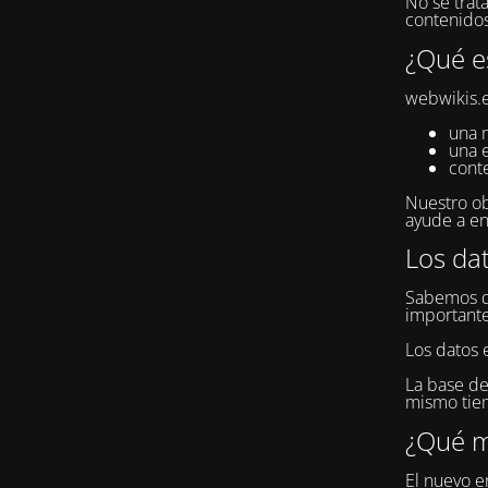
No se trat
contenidos
¿Qué e
webwikis.e
una 
una 
cont
Nuestro ob
ayude a en
Los da
Sabemos qu
importante
Los datos 
La base de
mismo tiem
¿Qué m
El nuevo en