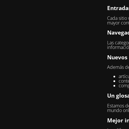
Entrada
Cada sitio
mayor cont
Navegac
Las categor
informació
Nuevos 
Además del
artíc
conte
comp
Un glosa
Estamos de
mundo onli
Mejor i