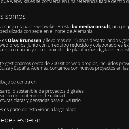
ue webwikis.es se convierta en una referencia fiable dentro 
es somos
la nueva etapa de webwikis.es está
bo mediaconsult
, una pe
pecializada con sede en el norte de Alemania.
e es
Olav Brunssen
y llevo más de 15 años desarrollando y ge
web propios. Junto con un equipo reducido y colaboradores ex
 en la creación y el crecimiento de plataformas digitales en dis
e gestionamos cerca de 200 sitios web propios, incluidos proy
Suiza y España. Además, contamos con nuevos proyectos en fa
abajo se centra en:
sarrollo sostenible de proyectos digitales
reación de contenidos de calidad
cturas claras y pensadas para el usuario
 es parte de esta visión a largo plazo.
edes esperar