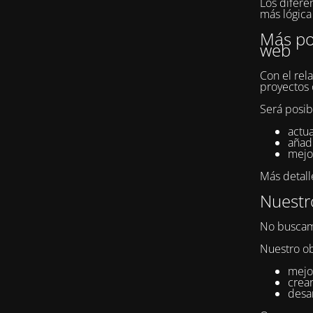
Los difere
más lógica 
Más pos
web
Con el rel
proyectos 
Será posib
actua
añad
mejor
Más detall
Nuestro
No buscam
Nuestro ob
mejor
crear
desar