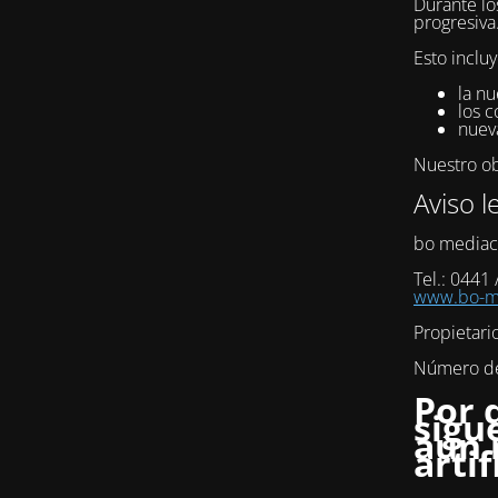
Durante lo
progresiva
Esto incluy
la nu
los c
nuev
Nuestro obj
Aviso l
bo mediac
Tel.: 0441
www.bo-me
Propietari
Número de 
Por 
sigu
aún 
artif