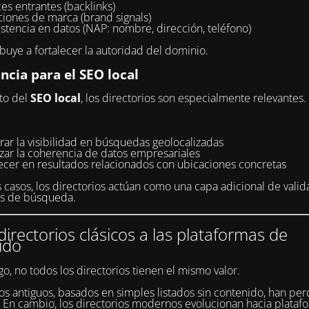
es entrantes (backlinks)
iones de marca (brand signals)
stencia en datos (NAP: nombre, dirección, teléfono)
ibuye a fortalecer la autoridad del dominio.
ncia para el SEO local
to del
SEO local
, los directorios son especialmente relevantes.
ar la visibilidad en búsquedas geolocalizadas
rzar la coherencia de datos empresariales
ecer en resultados relacionados con ubicaciones concretas
casos, los directorios actúan como una capa adicional de valid
es de búsqueda.
directorios clásicos a las plataformas de
ido
o, no todos los directorios tienen el mismo valor.
s antiguos, basados en simples listados sin contenido, han per
. En cambio, los directorios modernos evolucionan hacia plata