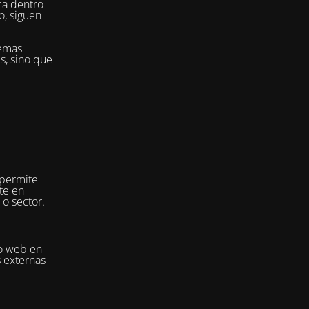
ca dentro
o, siguen
temas
es, sino que
 permite
te en
 o sector.
io web en
s externas