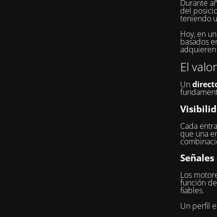
Durante añ
del posici
teniendo u
Hoy, en u
basados en 
adquieren 
El valo
Un
direct
fundament
Visibili
Cada entra
que una e
combinacio
Señales
Los motore
función de
fiables.
Un perfil 