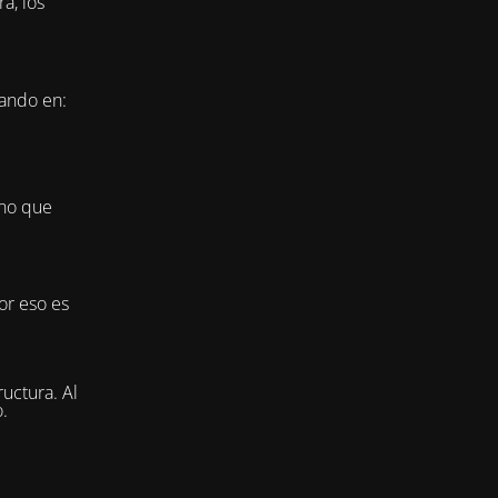
a, los
jando en:
ino que
or eso es
uctura. Al
.