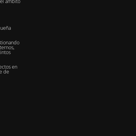
del ámbito
queña
stionando
ternos,
tintos
ectos en
se de