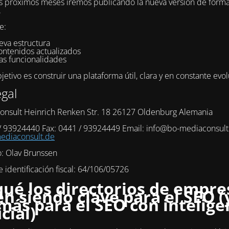
s próximos meses iremos publicando la nueva versión de form
.
e:
eva estructura
ontenidos actualizados
as funcionalidades
etivo es construir una plataforma útil, clara y en constante evol
egal
onsult Heinrich Renken Str. 18 26127 Oldenburg Alemania
 / 93924440 Fax: 0441 / 93924449 Email: info@bo-mediaconsul
diaconsult.de
o: Olav Brunssen
identificación fiscal: 64/106/05726
qué los directorios de empre
en siendo clave para el SEO (
más para el SEO con intelige
icial)