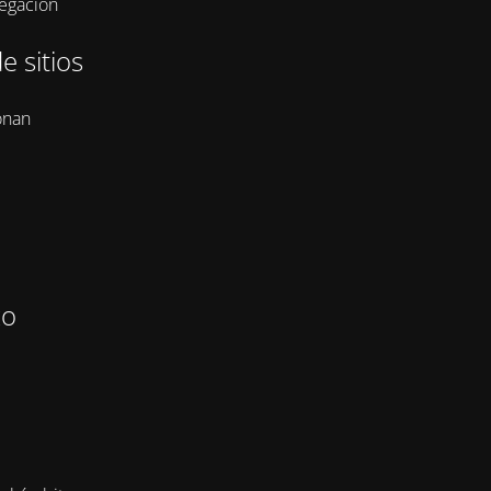
vegación
e sitios
onan
zo