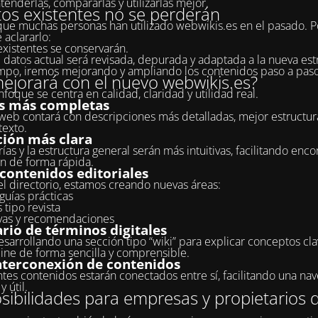
tenderlas, compararlas y utilizarlas mejor.
tos existentes no se perderán
e muchas personas han utilizado webwikis.es en el pasado. P
 aclararlo:
existentes se conservarán.
 datos actual será revisada, depurada y adaptada a la nueva estr
po, iremos mejorando y ampliando los contenidos paso a paso
ejorará con el nuevo webwikis.es?
foque se centra en calidad, claridad y utilidad real.
s más completas
 web contará con descripciones más detalladas, mejor estructur
exto.
ión más clara
ías y la estructura general serán más intuitivas, facilitando encon
n de forma rápida.
contenidos editoriales
 directorio, estamos creando nuevas áreas:
 guías prácticas
 tipo revista
vas y recomendaciones
rio de términos digitales
sarrollando una sección tipo “wiki” para explicar conceptos cla
ne de forma sencilla y comprensible.
nterconexión de contenidos
ntes contenidos estarán conectados entre sí, facilitando una na
y útil.
ibilidades para empresas y propietarios d