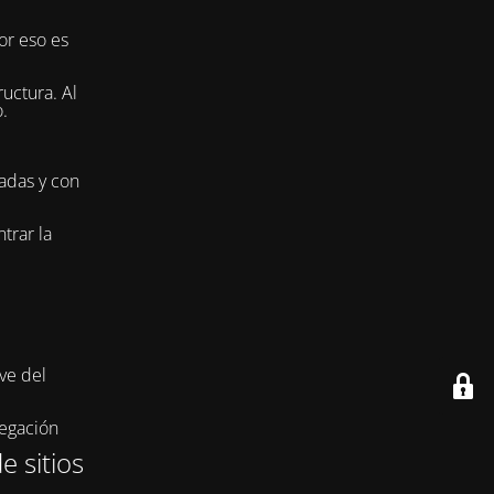
or eso es
uctura. Al
.
adas y con
trar la
ve del
vegación
e sitios