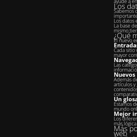
ayude a en
Los da
Sabemos qu
importante
Los datos 
La base de
mismo tiem
¿Qué m
El nuevo en
Entrada
Cada sitio
mayor cont
Navegac
Las categor
informació
Nuevos 
Además del
artículos y
contenidos
comparati
Un glosa
Estamos de
mundo onli
Mejor i
Los difere
más lógica 
Más pos
web