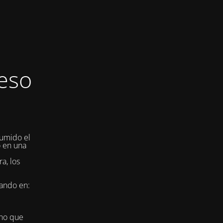
eso
umido el
o en una
a, los
jando en:
ino que