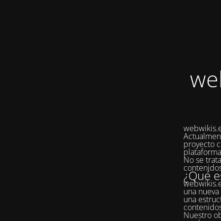
we
webwikis.e
Actualmen
proyecto c
plataforma
No se trat
contenidos
¿Qué e
webwikis.e
una nueva 
una estruc
contenido
Nuestro ob