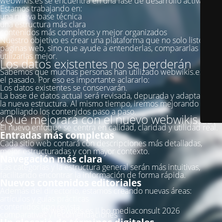
webwikis.es se encuentra en una fase de desarrollo activa.
Estamos trabajando en:
una nueva base técnica
una estructura más clara
contenidos más completos y mejor organizados
Nuestro objetivo es crear una plataforma que no solo liste
páginas web, sino que ayude a entenderlas, compararlas y
utilizarlas mejor.
Los datos existentes no se perderán
Sabemos que muchas personas han utilizado webwikis.es en
el pasado. Por eso es importante aclararlo:
Los datos existentes se conservarán.
La base de datos actual será revisada, depurada y adaptada a
la nueva estructura. Al mismo tiempo, iremos mejorando y
ampliando los contenidos paso a paso.
¿Qué mejorará con el nuevo webwikis.es?
El nuevo enfoque se centra en calidad, claridad y utilidad real.
Entradas más completas
Cada sitio web contará con descripciones más detalladas,
mejor estructuradas y con mayor contexto.
Navegación más clara
Las categorías y la estructura general serán más intuitivas,
facilitando encontrar la información de forma rápida.
Nuevos contenidos editoriales
Además del directorio, estamos creando nuevas áreas:
artículos y guías prácticas
contenidos tipo revista
© webwikis.es II bo mediaconsult 2026
comparativas y recomendaciones