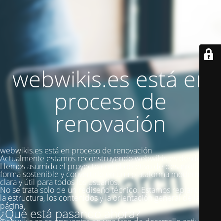
webwikis.es está en
proceso de
renovación
webwikis.es está en proceso de renovación
Actualmente estamos reconstruyendo webwikis.es desde cero.
Hemos asumido el proyecto con el objetivo de desarrollarlo de
forma sostenible y convertirlo en una plataforma moderna,
clara y útil para todos los usuarios.
No se trata solo de un rediseño técnico. Estamos replanteando
la estructura, los contenidos y la orientación general de la
página.
¿Qué está pasando ahora?