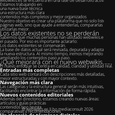
webwikis.es se encuentra en una fase de desarrollo activa.
Estamos trabajando en:
una nueva base técnica
una estructura más clara
contenidos más completos y mejor organizados
Nuestro objetivo es crear una plataforma que no solo liste
páginas web, sino que ayude a entenderlas, compararlas y
utilizarlas mejor.
Los datos existentes no se perderán
Sabemos que muchas personas han utilizado webwikis.es en
el pasado. Por eso es importante aclararlo:
Los datos existentes se conservarán.
La base de datos actual será revisada, depurada y adaptada a
la nueva estructura. Al mismo tiempo, iremos mejorando y
ampliando los contenidos paso a paso.
¿Qué mejorará con el nuevo webwikis.es?
El nuevo enfoque se centra en calidad, claridad y utilidad real.
Entradas más completas
Cada sitio web contará con descripciones más detalladas,
mejor estructuradas y con mayor contexto.
Navegación más clara
Las categorías y la estructura general serán más intuitivas,
facilitando encontrar la información de forma rápida.
Nuevos contenidos editoriales
Además del directorio, estamos creando nuevas áreas:
artículos y guías prácticas
contenidos tipo revista
© webwikis.es II bo mediaconsult 2026
comparativas y recomendaciones