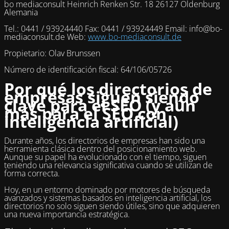
bo mediaconsult Heinrich Renken Str. 18 26127 Oldenburg
Alemania
Tel.: 0441 / 93924440 Fax: 0441 / 93924449 Email: info@bo-
mediaconsult.de Web:
www.bo-mediaconsult.de
Propietario: Olav Brunssen
Número de identificación fiscal: 64/106/05726
Por qué los directorios de
empresas siguen siendo
clave para el SEO (y aún
más para el SEO con
inteligencia artificial)
Durante años, los directorios de empresas han sido una
herramienta clásica dentro del posicionamiento web.
Aunque su papel ha evolucionado con el tiempo, siguen
teniendo una relevancia significativa cuando se utilizan de
forma correcta.
Hoy, en un entorno dominado por motores de búsqueda
avanzados y sistemas basados en inteligencia artificial, los
directorios no solo siguen siendo útiles, sino que adquieren
una nueva importancia estratégica.