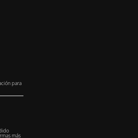
ación para
dido
formas más