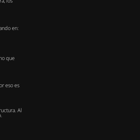
a, los
jando en:
ino que
or eso es
uctura. Al
.