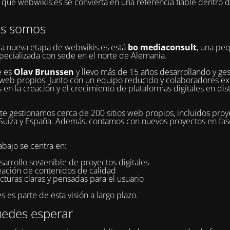
ue webwikis.es se convierta en una referencia fiable dentro 
es somos
la nueva etapa de webwikis.es está
bo mediaconsult
, una pe
pecializada con sede en el norte de Alemania.
e es
Olav Brunssen
y llevo más de 15 años desarrollando y ge
web propios. Junto con un equipo reducido y colaboradores ex
 en la creación y el crecimiento de plataformas digitales en dis
e gestionamos cerca de 200 sitios web propios, incluidos proy
Suiza y España. Además, contamos con nuevos proyectos en fa
abajo se centra en:
sarrollo sostenible de proyectos digitales
reación de contenidos de calidad
cturas claras y pensadas para el usuario
 es parte de esta visión a largo plazo.
edes esperar