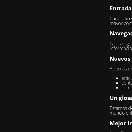
Entrada
Cada sitio
mayor cont
Navegac
Las categor
informació
Nuevos 
Además del
artíc
conte
comp
Un glosa
Estamos de
mundo onli
Mejor i