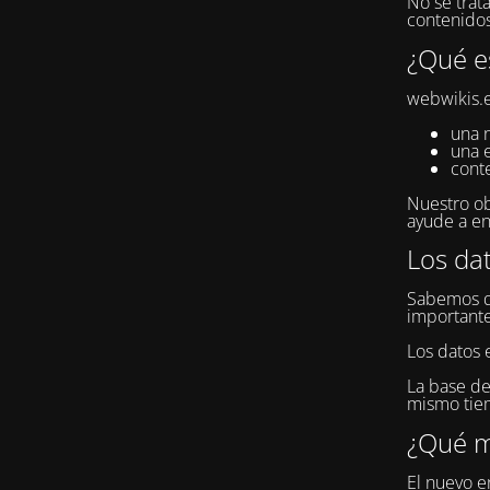
No se trat
contenidos
¿Qué e
webwikis.e
una 
una 
cont
Nuestro ob
ayude a en
Los da
Sabemos qu
importante
Los datos 
La base de
mismo tiem
¿Qué m
El nuevo en