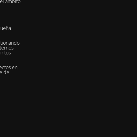
del ámbito
queña
stionando
ternos,
tintos
ectos en
se de