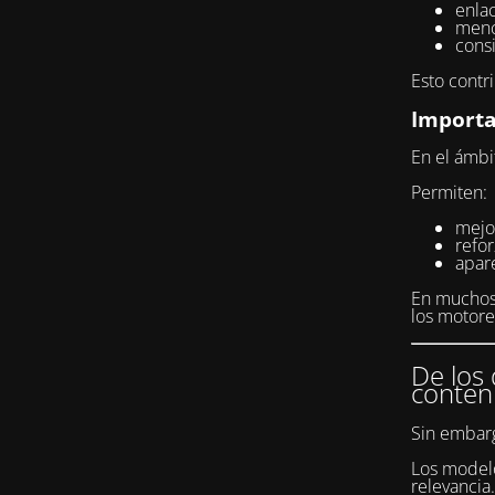
enlac
menc
consi
Esto contr
Importa
En el ámbi
Permiten:
mejor
refo
apar
En muchos 
los motor
De los 
conten
Sin embarg
Los modelo
relevancia