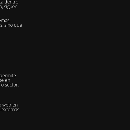
ca dentro
o, siguen
temas
es, sino que
 permite
te en
 o sector.
io web en
s externas