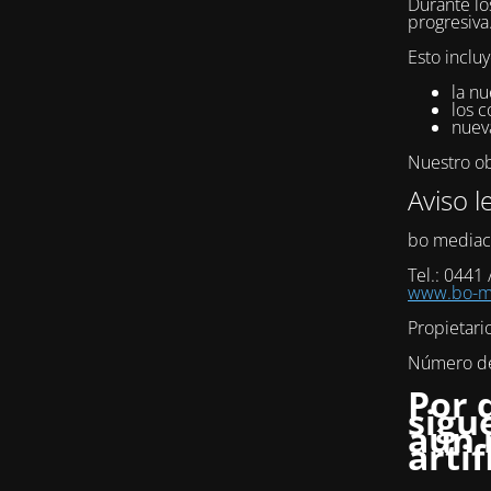
Durante lo
progresiva
Esto incluy
la nu
los c
nuev
Nuestro obj
Aviso l
bo mediac
Tel.: 0441
www.bo-me
Propietari
Número de 
Por 
sigu
aún 
artif