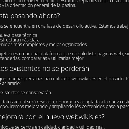
a solo de un rediseño técnico. Estamos replanteando la estructur
 y la orientación general de la página.
stá pasando ahora?
s se encuentra en una fase de desarrollo activa. Estamos traba
nueva base técnica
estructura más clara
enidos más completos y mejor organizados
jetivo es crear una plataforma que no solo liste páginas web, s
tenderlas, compararlas y utilizarlas mejor.
tos existentes no se perderán
e muchas personas han utilizado webwikis.es en el pasado. P
 aclararlo:
existentes se conservarán.
 datos actual será revisada, depurada y adaptada a la nueva estr
po, iremos mejorando y ampliando los contenidos paso a paso
ejorará con el nuevo webwikis.es?
foque se centra en calidad, claridad y utilidad real.