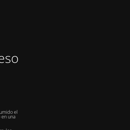
eso
umido el
o en una