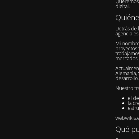
Queremos q
digital.
Quién
Detrás de 
agencia es
Mi nombr
proyectos 
trabajamos
mercados.
Actualment
Alemania, 
desarrollo.
Nuestro tr
el de
la c
estru
webwikis.es
Qué pu