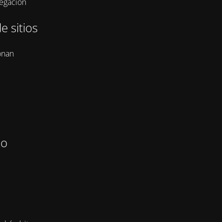
vegación
e sitios
onan
zo