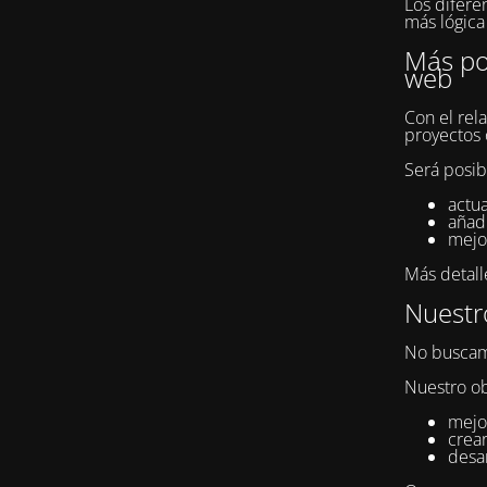
Los difere
más lógica 
Más pos
web
Con el rel
proyectos 
Será posib
actua
añad
mejor
Más detall
Nuestro
No buscam
Nuestro ob
mejor
crear
desar