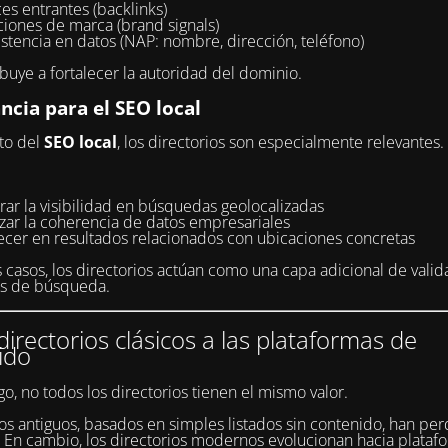
es entrantes (backlinks)
iones de marca (brand signals)
stencia en datos (NAP: nombre, dirección, teléfono)
ibuye a fortalecer la autoridad del dominio.
ncia para el SEO local
to del
SEO local
, los directorios son especialmente relevantes.
ar la visibilidad en búsquedas geolocalizadas
rzar la coherencia de datos empresariales
ecer en resultados relacionados con ubicaciones concretas
casos, los directorios actúan como una capa adicional de valid
es de búsqueda.
directorios clásicos a las plataformas de
ido
o, no todos los directorios tienen el mismo valor.
s antiguos, basados en simples listados sin contenido, han per
. En cambio, los directorios modernos evolucionan hacia plata