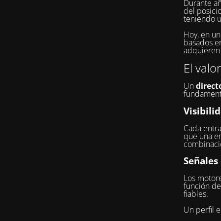
Durante añ
del posici
teniendo u
Hoy, en u
basados en 
adquieren 
El valo
Un
direct
fundament
Visibili
Cada entra
que una e
combinacio
Señales
Los motore
función de
fiables.
Un perfil 