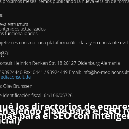
s próximos meses iremos publicando la nueva versión de form
.
e:
eva estructura
ontenidos actualizados
as funcionalidades
etivo es construir una plataforma útil, clara y en constante evol
egal
onsult Heinrich Renken Str. 18 26127 Oldenburg Alemania
 / 93924440 Fax: 0441 / 93924449 Email: info@bo-mediaconsul
diaconsult.de
o: Olav Brunssen
identificación fiscal: 64/106/05726
qué los directorios de empre
en siendo clave para el SEO (
más para el SEO con intelige
icial)