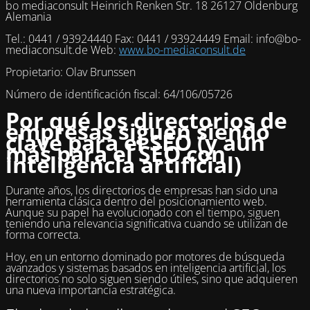
bo mediaconsult Heinrich Renken Str. 18 26127 Oldenburg
Alemania
Tel.: 0441 / 93924440 Fax: 0441 / 93924449 Email: info@bo-
mediaconsult.de Web:
www.bo-mediaconsult.de
Propietario: Olav Brunssen
Número de identificación fiscal: 64/106/05726
Por qué los directorios de
empresas siguen siendo
clave para el SEO (y aún
más para el SEO con
inteligencia artificial)
Durante años, los directorios de empresas han sido una
herramienta clásica dentro del posicionamiento web.
Aunque su papel ha evolucionado con el tiempo, siguen
teniendo una relevancia significativa cuando se utilizan de
forma correcta.
Hoy, en un entorno dominado por motores de búsqueda
avanzados y sistemas basados en inteligencia artificial, los
directorios no solo siguen siendo útiles, sino que adquieren
una nueva importancia estratégica.