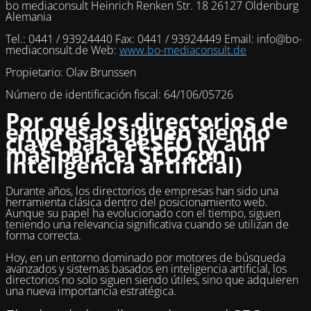
bo mediaconsult Heinrich Renken Str. 18 26127 Oldenburg
Alemania
Tel.: 0441 / 93924440 Fax: 0441 / 93924449 Email: info@bo-
mediaconsult.de Web:
www.bo-mediaconsult.de
Propietario: Olav Brunssen
Número de identificación fiscal: 64/106/05726
Por qué los directorios de
empresas siguen siendo
clave para el SEO (y aún
más para el SEO con
inteligencia artificial)
Durante años, los directorios de empresas han sido una
herramienta clásica dentro del posicionamiento web.
Aunque su papel ha evolucionado con el tiempo, siguen
teniendo una relevancia significativa cuando se utilizan de
forma correcta.
Hoy, en un entorno dominado por motores de búsqueda
avanzados y sistemas basados en inteligencia artificial, los
directorios no solo siguen siendo útiles, sino que adquieren
una nueva importancia estratégica.