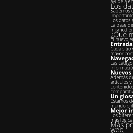
ayude a en
Los da
Sabemos qu
importante
Los datos 
La base de
mismo tiem
¿Qué m
El nuevo en
Entrada
Cada sitio
mayor cont
Navegac
Las categor
informació
Nuevos 
Además del
artículos y
contenidos
comparati
Un glosa
Estamos de
mundo onli
Mejor i
Los difere
más lógica 
Más pos
web