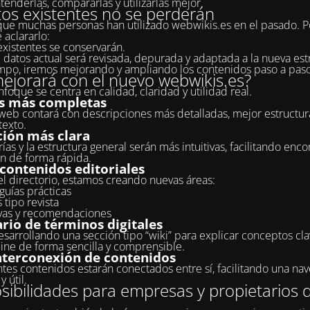
tenderlas, compararlas y utilizarlas mejor.
tos existentes no se perderán
e muchas personas han utilizado webwikis.es en el pasado. P
 aclararlo:
existentes se conservarán.
 datos actual será revisada, depurada y adaptada a la nueva estr
po, iremos mejorando y ampliando los contenidos paso a paso
ejorará con el nuevo webwikis.es?
foque se centra en calidad, claridad y utilidad real.
s más completas
 web contará con descripciones más detalladas, mejor estructur
exto.
ión más clara
ías y la estructura general serán más intuitivas, facilitando encon
n de forma rápida.
contenidos editoriales
 directorio, estamos creando nuevas áreas:
 guías prácticas
 tipo revista
vas y recomendaciones
rio de términos digitales
sarrollando una sección tipo “wiki” para explicar conceptos cla
ne de forma sencilla y comprensible.
nterconexión de contenidos
ntes contenidos estarán conectados entre sí, facilitando una na
y útil.
ibilidades para empresas y propietarios d