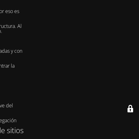
or eso es
uctura. Al
.
adas y con
trar la
ve del
vegación
e sitios