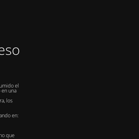
eso
umido el
o en una
a, los
jando en:
ino que