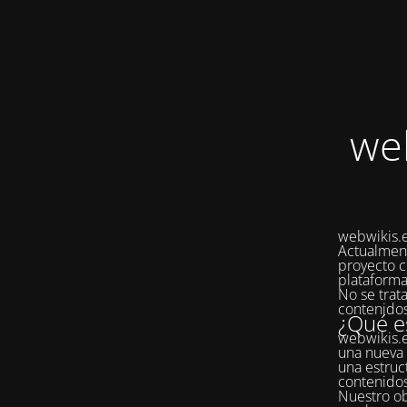
we
webwikis.e
Actualmen
proyecto c
plataforma
No se trat
contenidos
¿Qué e
webwikis.e
una nueva 
una estruc
contenido
Nuestro ob