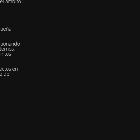
del ámbito
queña
stionando
ternos,
tintos
ectos en
se de