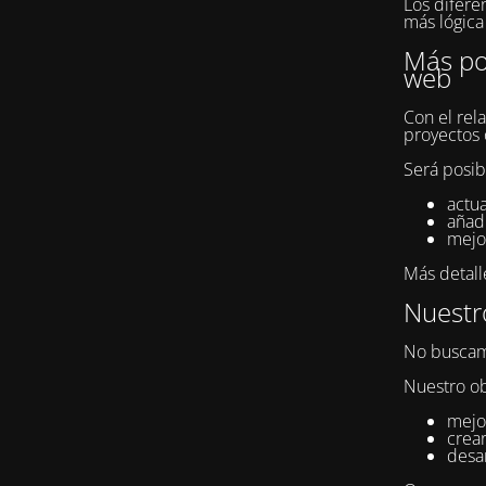
Los difere
más lógica 
Más pos
web
Con el rel
proyectos 
Será posib
actua
añad
mejor
Más detall
Nuestro
No buscam
Nuestro ob
mejor
crear
desar