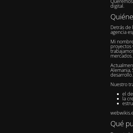
Queremos q
digital.
Quién
Detrás de 
agencia es
Mi nombr
proyectos 
trabajamos
mercados.
Actualment
Alemania, 
desarrollo.
Nuestro tr
el de
la c
estru
webwikis.es
Qué pu