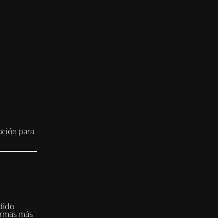
ación para
dido
formas más