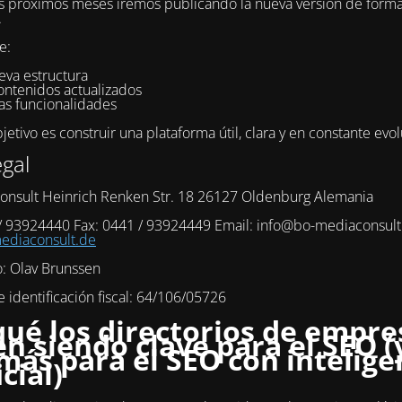
s próximos meses iremos publicando la nueva versión de form
.
e:
eva estructura
ontenidos actualizados
as funcionalidades
etivo es construir una plataforma útil, clara y en constante evol
egal
onsult Heinrich Renken Str. 18 26127 Oldenburg Alemania
 / 93924440 Fax: 0441 / 93924449 Email: info@bo-mediaconsul
diaconsult.de
o: Olav Brunssen
identificación fiscal: 64/106/05726
qué los directorios de empre
en siendo clave para el SEO (
más para el SEO con intelige
icial)