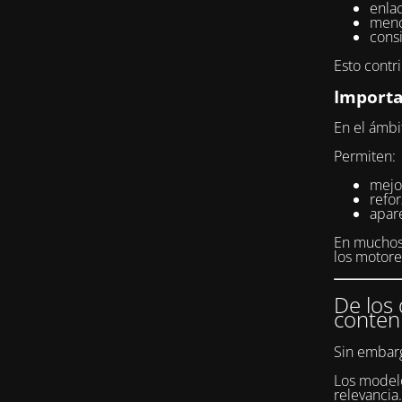
enlac
menc
consi
Esto contr
Importa
En el ámbi
Permiten:
mejor
refo
apar
En muchos 
los motor
De los 
conten
Sin embarg
Los modelo
relevancia