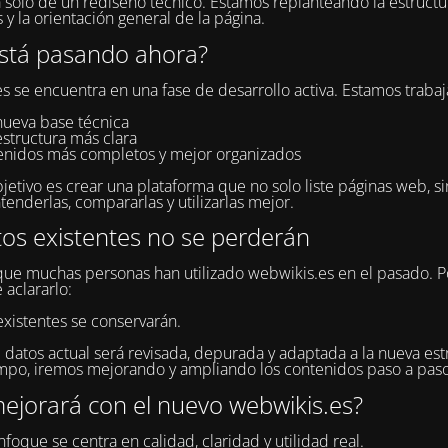
a solo de un rediseño técnico. Estamos replanteando la estructur
 y la orientación general de la página.
stá pasando ahora?
s se encuentra en una fase de desarrollo activa. Estamos traba
nueva base técnica
estructura más clara
enidos más completos y mejor organizados
jetivo es crear una plataforma que no solo liste páginas web, s
tenderlas, compararlas y utilizarlas mejor.
tos existentes no se perderán
e muchas personas han utilizado webwikis.es en el pasado. P
 aclararlo:
existentes se conservarán.
 datos actual será revisada, depurada y adaptada a la nueva estr
po, iremos mejorando y ampliando los contenidos paso a paso
ejorará con el nuevo webwikis.es?
foque se centra en calidad, claridad y utilidad real.