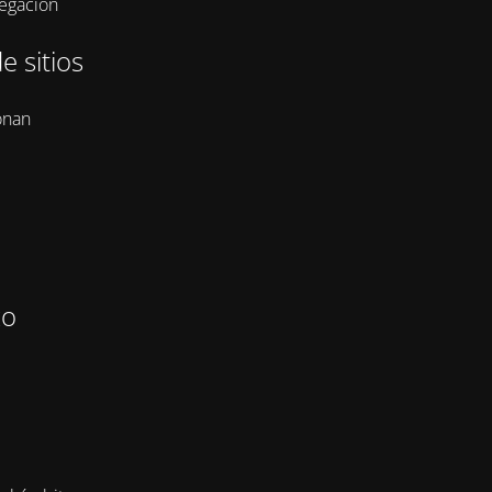
vegación
e sitios
onan
zo