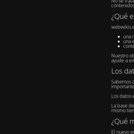
No se trat
contenidos
¿Qué e
webwikis.e
una 
una 
cont
Nuestro ob
ayude a en
Los da
Sabemos qu
importante
Los datos 
La base de
mismo tiem
¿Qué m
El nuevo en