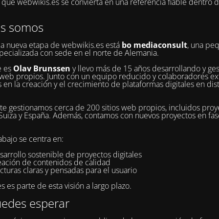
ue webwikis.es se convierta en una referencia fiable dentro 
es somos
la nueva etapa de webwikis.es está
bo mediaconsult
, una pe
pecializada con sede en el norte de Alemania.
e es
Olav Brunssen
y llevo más de 15 años desarrollando y ge
web propios. Junto con un equipo reducido y colaboradores ex
 en la creación y el crecimiento de plataformas digitales en dis
e gestionamos cerca de 200 sitios web propios, incluidos proy
Suiza y España. Además, contamos con nuevos proyectos en fa
abajo se centra en:
sarrollo sostenible de proyectos digitales
reación de contenidos de calidad
cturas claras y pensadas para el usuario
 es parte de esta visión a largo plazo.
edes esperar