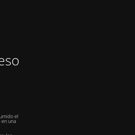
eso
umido el
o en una