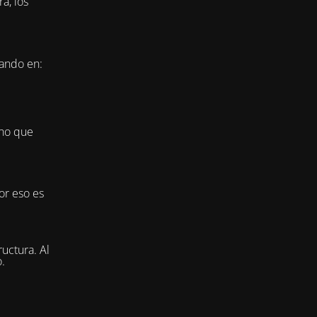
a, los
jando en:
ino que
or eso es
uctura. Al
.