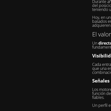
Durante añ
del posici
teniendo u
Hoy, en u
basados en 
adquieren 
El valo
Un
direct
fundament
Visibili
Cada entra
que una e
combinacio
Señales
Los motore
función de
fiables.
Un perfil 