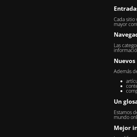
Entrada
Cada sitio
mayor cont
Navegac
Las categor
informació
Nuevos 
Además del
artíc
conte
comp
Un glosa
Estamos de
mundo onli
Mejor i