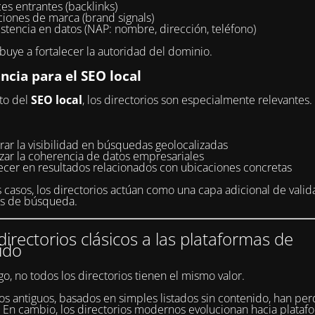
es entrantes (backlinks)
iones de marca (brand signals)
stencia en datos (NAP: nombre, dirección, teléfono)
ibuye a fortalecer la autoridad del dominio.
ncia para el SEO local
to del
SEO local
, los directorios son especialmente relevantes.
ar la visibilidad en búsquedas geolocalizadas
rzar la coherencia de datos empresariales
ecer en resultados relacionados con ubicaciones concretas
casos, los directorios actúan como una capa adicional de valid
es de búsqueda.
directorios clásicos a las plataformas de
ido
o, no todos los directorios tienen el mismo valor.
s antiguos, basados en simples listados sin contenido, han per
. En cambio, los directorios modernos evolucionan hacia plata