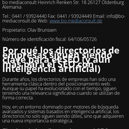
bo mediaconsult Heinrich Renken Str. 18 26127 Oldenburg
Alemania
Tel.: 0441 / 93924440 Fax: 0441 / 93924449 Email: info@bo-
mediaconsult.de Web:
www.bo-mediaconsult.de
Propietario: Olav Brunssen
Número de identificación fiscal: 64/106/05726
Por qué los directorios de
empresas siguen siendo
clave para el SEO (y aún
más para el SEO con
inteligencia artificial)
Durante años, los directorios de empresas han sido una
herramienta clásica dentro del posicionamiento web.
Aunque su papel ha evolucionado con el tiempo, siguen
teniendo una relevancia significativa cuando se utilizan de
forma correcta.
Hoy, en un entorno dominado por motores de búsqueda
avanzados y sistemas basados en inteligencia artificial, los
directorios no solo siguen siendo útiles, sino que adquieren
una nueva importancia estratégica.