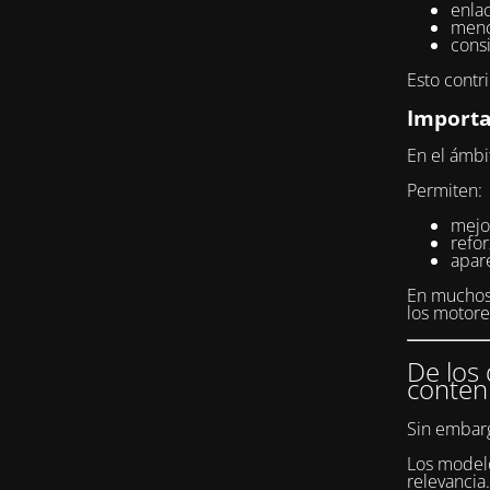
enlac
menc
consi
Esto contr
Importa
En el ámbi
Permiten:
mejor
refo
apar
En muchos 
los motor
De los 
conten
Sin embarg
Los modelo
relevancia