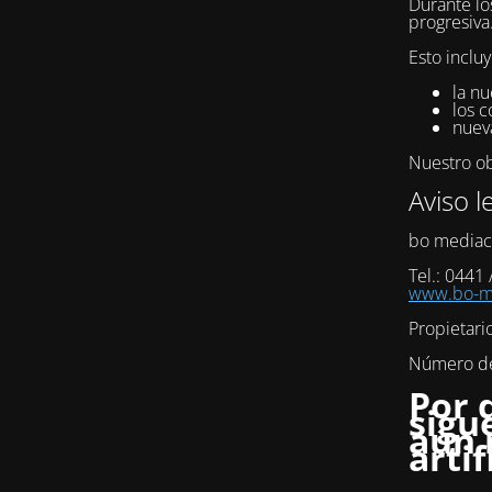
Durante lo
progresiva
Esto incluy
la nu
los c
nuev
Nuestro obj
Aviso l
bo mediac
Tel.: 0441
www.bo-me
Propietari
Número de 
Por 
sigu
aún 
artif