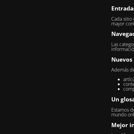
Entrada
Cada sitio
mayor cont
Navegac
Las categor
informació
Nuevos 
Además del
artíc
conte
comp
Un glosa
Estamos de
mundo onli
Mejor i