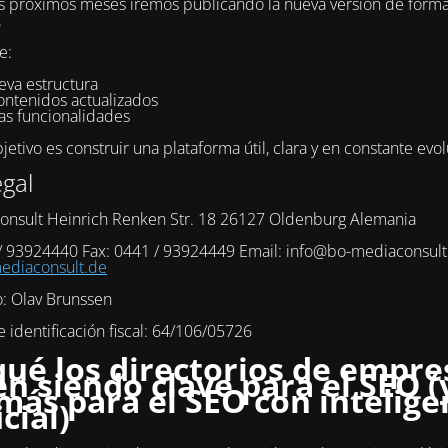
s próximos meses iremos publicando la nueva versión de form
.
e:
eva estructura
ontenidos actualizados
as funcionalidades
etivo es construir una plataforma útil, clara y en constante evol
egal
onsult Heinrich Renken Str. 18 26127 Oldenburg Alemania
 / 93924440 Fax: 0441 / 93924449 Email: info@bo-mediaconsul
diaconsult.de
o: Olav Brunssen
identificación fiscal: 64/106/05726
qué los directorios de empre
en siendo clave para el SEO (
más para el SEO con intelige
icial)