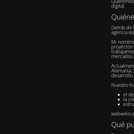
Queremos q
digital.
Quién
Detrás de 
agencia es
Mi nombr
proyectos 
trabajamos
mercados.
Actualment
Alemania, 
desarrollo.
Nuestro tr
el de
la c
estru
webwikis.es
Qué pu