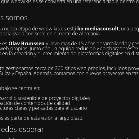
ue webwikis.es se convierta en una referencia fiable dentro 
es somos
la nueva etapa de webwikis.es está
bo mediaconsult
, una pe
pecializada con sede en el norte de Alemania.
e es
Olav Brunssen
y llevo más de 15 años desarrollando y ge
web propios. Junto con un equipo reducido y colaboradores ex
 en la creación y el crecimiento de plataformas digitales en dis
e gestionamos cerca de 200 sitios web propios, incluidos proy
Suiza y España. Además, contamos con nuevos proyectos en fa
abajo se centra en:
sarrollo sostenible de proyectos digitales
reación de contenidos de calidad
cturas claras y pensadas para el usuario
 es parte de esta visión a largo plazo.
edes esperar