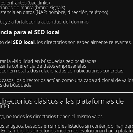
es entrantes (backlinks)
iones de marca (brand signals)
stencia en datos (NAP: nombre, dirección, teléfono)
ibuye a fortalecer la autoridad del dominio.
ncia para el SEO local
to del
SEO local
, los directorios son especialmente relevantes.
ar la visibilidad en búsquedas geolocalizadas
rzar la coherencia de datos empresariales
ecer en resultados relacionados con ubicaciones concretas
casos, los directorios actúan como una capa adicional de valid
es de búsqueda.
directorios clásicos a las plataformas de
ido
o, no todos los directorios tienen el mismo valor.
s antiguos, basados en simples listados sin contenido, han per
. En cambio, los directorios modernos evolucionan hacia plata