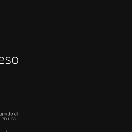
eso
umido el
o en una