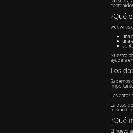
No se trat
contenidos
¿Qué e
webwikis.e
una 
una 
cont
Nuestro ob
ayude a en
Los da
Sabemos qu
importante
Los datos 
La base de
mismo tiem
¿Qué m
El nuevo en