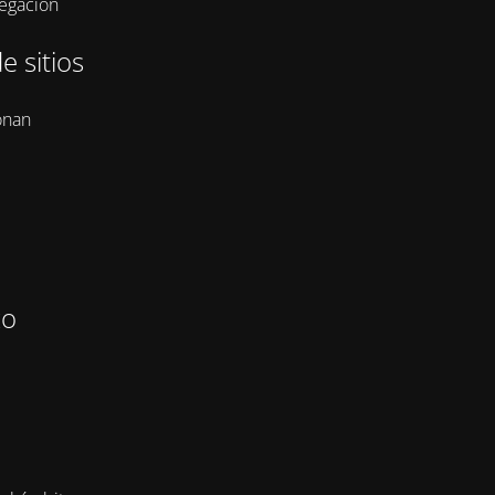
vegación
e sitios
onan
zo