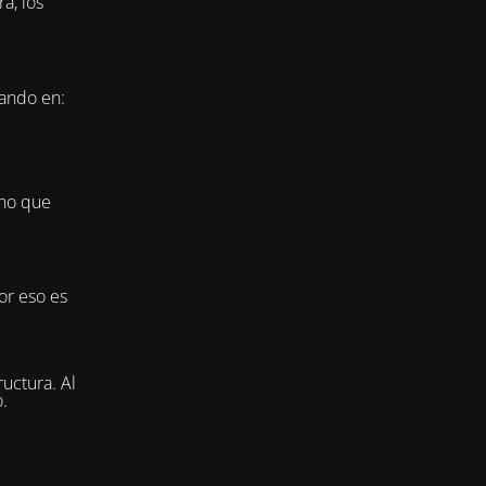
a, los
jando en:
ino que
or eso es
uctura. Al
.