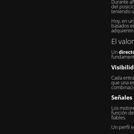
Durante añ
del posici
teniendo u
Hoy, en u
basados en 
adquieren 
El valo
Un
direct
fundament
Visibili
Cada entra
que una e
combinacio
Señales
Los motore
función de
fiables.
Un perfil 