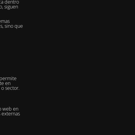
ca dentro
o, siguen
temas
es, sino que
 permite
te en
 o sector.
io web en
s externas