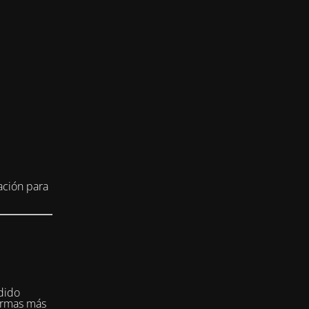
ación para
dido
formas más