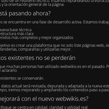
a solo de un rediseño técnico. Estamos replanteando la estructur
 y la orientación general de la página.
stá pasando ahora?
s se encuentra en una fase de desarrollo activa. Estamos traba
nueva base técnica
estructura más clara
enidos más completos y mejor organizados
jetivo es crear una plataforma que no solo liste páginas web, s
tenderlas, compararlas y utilizarlas mejor.
tos existentes no se perderán
e muchas personas han utilizado webwikis.es en el pasado. P
 aclararlo:
existentes se conservarán.
 datos actual será revisada, depurada y adaptada a la nueva estr
po, iremos mejorando y ampliando los contenidos paso a paso
ejorará con el nuevo webwikis.es?
foque se centra en calidad, claridad y utilidad real.