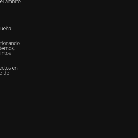
del ámbito
queña
stionando
ternos,
tintos
ectos en
se de