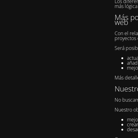
Los difere
más lógica 
Más pos
web
Con el rel
proyectos 
Será posib
actua
añad
mejor
Más detall
Nuestro
No buscam
Nuestro ob
mejor
crear
desar