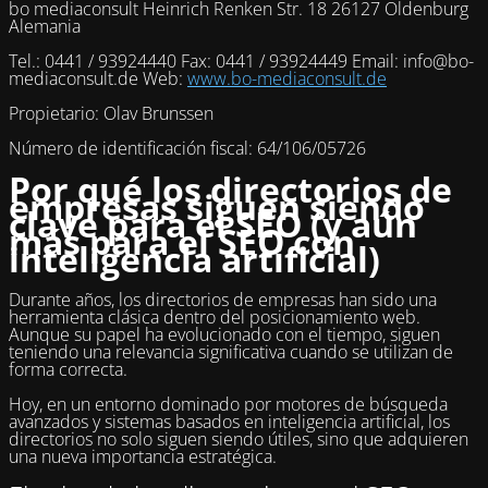
bo mediaconsult Heinrich Renken Str. 18 26127 Oldenburg
Alemania
Tel.: 0441 / 93924440 Fax: 0441 / 93924449 Email: info@bo-
mediaconsult.de Web:
www.bo-mediaconsult.de
Propietario: Olav Brunssen
Número de identificación fiscal: 64/106/05726
Por qué los directorios de
empresas siguen siendo
clave para el SEO (y aún
más para el SEO con
inteligencia artificial)
Durante años, los directorios de empresas han sido una
herramienta clásica dentro del posicionamiento web.
Aunque su papel ha evolucionado con el tiempo, siguen
teniendo una relevancia significativa cuando se utilizan de
forma correcta.
Hoy, en un entorno dominado por motores de búsqueda
avanzados y sistemas basados en inteligencia artificial, los
directorios no solo siguen siendo útiles, sino que adquieren
una nueva importancia estratégica.