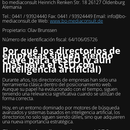
bo mediaconsult Heinrich Renken Str. 18 26127 Oldenburg
Alemania
Tel.: 0441 / 93924440 Fax: 0441 / 93924449 Email: info@bo-
mediaconsult.de Web:
www.bo-mediaconsult.de
Propietario: Olav Brunssen
Número de identificación fiscal: 64/106/05726
Por qué los directorios de
empresas siguen siendo
clave para el SEO (y aún
más para el SEO con
inteligencia artificial)
Durante años, los directorios de empresas han sido una
herramienta clásica dentro del posicionamiento web.
Aunque su papel ha evolucionado con el tiempo, siguen
teniendo una relevancia significativa cuando se utilizan de
forma correcta.
Hoy, en un entorno dominado por motores de búsqueda
avanzados y sistemas basados en inteligencia artificial, los
directorios no solo siguen siendo útiles, sino que adquieren
una nueva importancia estratégica.