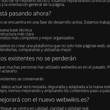
a solo de un rediseño técnico. Estamos replanteando la estructur
 y la orientación general de la página.
stá pasando ahora?
s se encuentra en una fase de desarrollo activa. Estamos traba
nueva base técnica
estructura más clara
enidos más completos y mejor organizados
jetivo es crear una plataforma que no solo liste páginas web, s
tenderlas, compararlas y utilizarlas mejor.
tos existentes no se perderán
e muchas personas han utilizado webwikis.es en el pasado. P
 aclararlo:
existentes se conservarán.
 datos actual será revisada, depurada y adaptada a la nueva estr
po, iremos mejorando y ampliando los contenidos paso a paso
ejorará con el nuevo webwikis.es?
foque se centra en calidad, claridad y utilidad real.