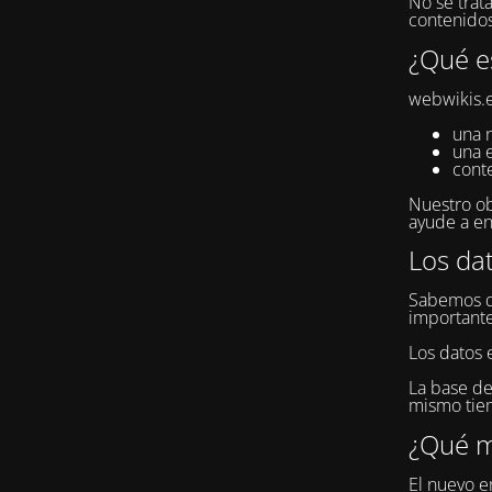
No se trat
contenidos
¿Qué e
webwikis.e
una 
una 
cont
Nuestro ob
ayude a en
Los da
Sabemos qu
importante
Los datos 
La base de
mismo tiem
¿Qué m
El nuevo en