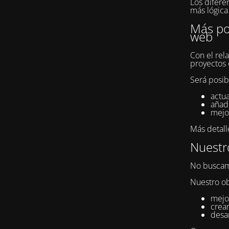
Los difere
más lógica 
Más pos
web
Con el rel
proyectos 
Será posib
actua
añad
mejor
Más detall
Nuestro
No buscam
Nuestro ob
mejor
crear
desar