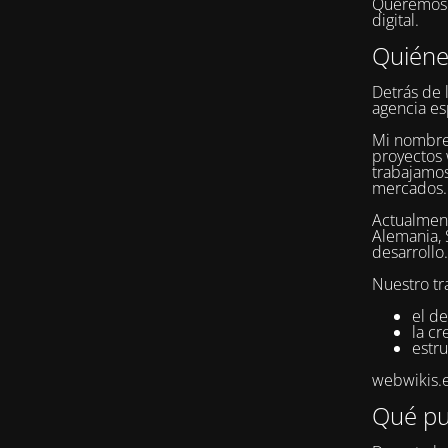
Queremos q
digital.
Quién
Detrás de 
agencia es
Mi nombr
proyectos 
trabajamos
mercados.
Actualment
Alemania, 
desarrollo.
Nuestro tr
el de
la c
estru
webwikis.es
Qué pu