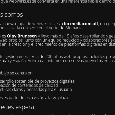
ue webwikis.es se convierta en una referencia fiable dentro 
es somos
la nueva etapa de webwikis.es está
bo mediaconsult
, una pe
pecializada con sede en el norte de Alemania.
e es
Olav Brunssen
y llevo más de 15 años desarrollando y ge
web propios. Junto con un equipo reducido y colaboradores ex
 en la creación y el crecimiento de plataformas digitales en dis
e gestionamos cerca de 200 sitios web propios, incluidos proy
Suiza y España. Además, contamos con nuevos proyectos en fa
abajo se centra en:
sarrollo sostenible de proyectos digitales
reación de contenidos de calidad
cturas claras y pensadas para el usuario
 es parte de esta visión a largo plazo.
edes esperar