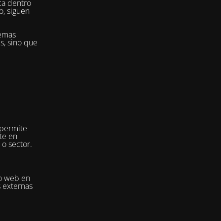
ca dentro
o, siguen
temas
es, sino que
 permite
te en
 o sector.
io web en
s externas