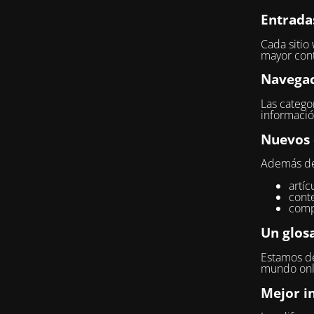
Entrada
Cada sitio
mayor cont
Navegac
Las categor
informació
Nuevos 
Además del
artíc
conte
comp
Un glosa
Estamos de
mundo onli
Mejor i