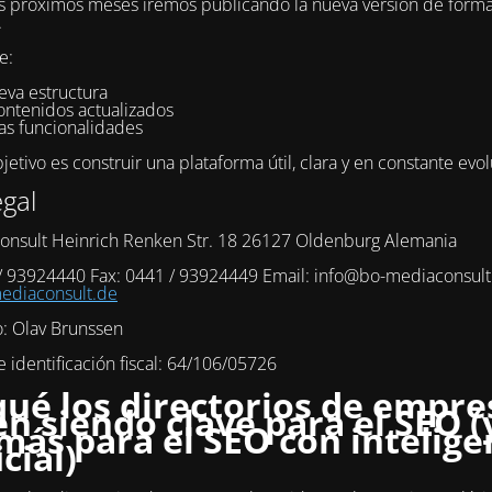
s próximos meses iremos publicando la nueva versión de form
.
e:
eva estructura
ontenidos actualizados
as funcionalidades
etivo es construir una plataforma útil, clara y en constante evol
egal
onsult Heinrich Renken Str. 18 26127 Oldenburg Alemania
 / 93924440 Fax: 0441 / 93924449 Email: info@bo-mediaconsul
diaconsult.de
o: Olav Brunssen
identificación fiscal: 64/106/05726
qué los directorios de empre
en siendo clave para el SEO (
más para el SEO con intelige
icial)