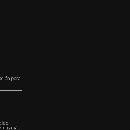
ación para
dido
formas más