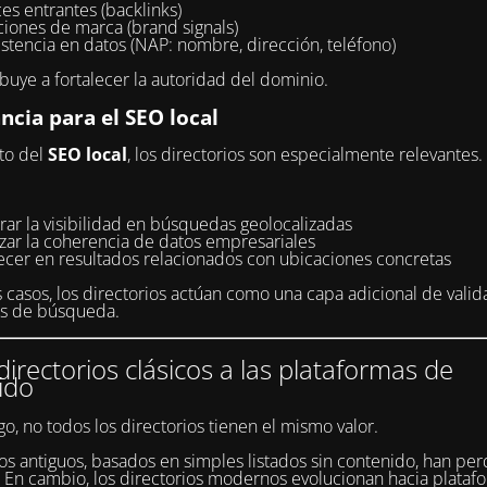
es entrantes (backlinks)
iones de marca (brand signals)
stencia en datos (NAP: nombre, dirección, teléfono)
ibuye a fortalecer la autoridad del dominio.
ncia para el SEO local
to del
SEO local
, los directorios son especialmente relevantes.
ar la visibilidad en búsquedas geolocalizadas
rzar la coherencia de datos empresariales
ecer en resultados relacionados con ubicaciones concretas
casos, los directorios actúan como una capa adicional de valid
es de búsqueda.
directorios clásicos a las plataformas de
ido
o, no todos los directorios tienen el mismo valor.
s antiguos, basados en simples listados sin contenido, han per
. En cambio, los directorios modernos evolucionan hacia plata