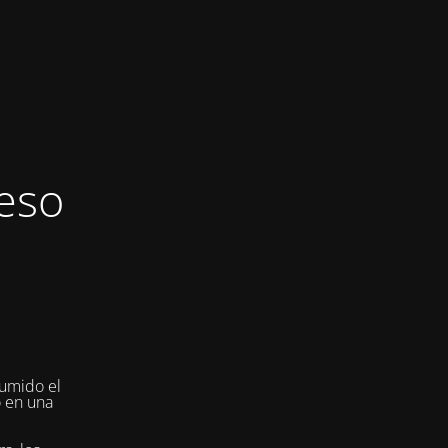
eso
umido el
o en una