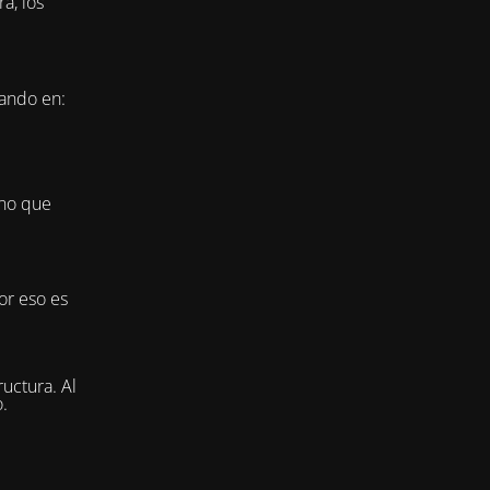
a, los
jando en:
ino que
or eso es
uctura. Al
.