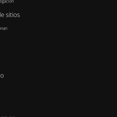
vegación
e sitios
onan
zo