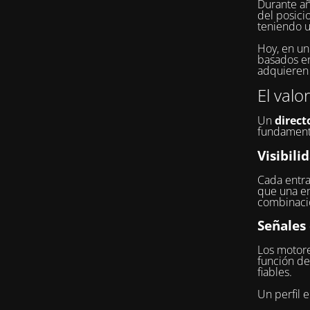
Durante añ
del posici
teniendo u
Hoy, en u
basados en 
adquieren 
El valo
Un
direct
fundament
Visibili
Cada entra
que una e
combinacio
Señales
Los motore
función de
fiables.
Un perfil 