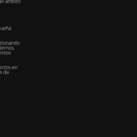
del ámbito
queña
stionando
ternos,
tintos
ectos en
se de