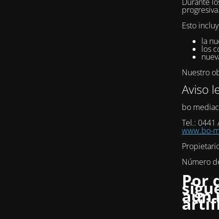
Durante lo
progresiva
Esto incluy
la nu
los c
nuev
Nuestro obj
Aviso l
bo mediac
Tel.: 0441
www.bo-me
Propietari
Número de 
Por 
sigu
aún 
artif