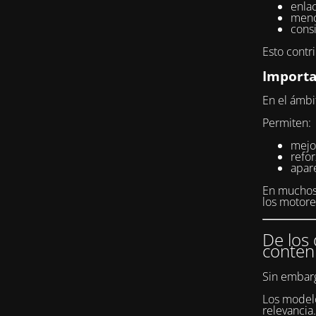
enlac
menc
consi
Esto contr
Importa
En el ámbi
Permiten:
mejor
refo
apar
En muchos 
los motor
De los 
conten
Sin embarg
Los modelo
relevancia