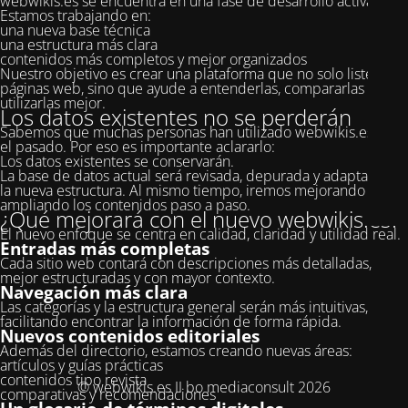
webwikis.es se encuentra en una fase de desarrollo activa.
Estamos trabajando en:
una nueva base técnica
una estructura más clara
contenidos más completos y mejor organizados
Nuestro objetivo es crear una plataforma que no solo liste
páginas web, sino que ayude a entenderlas, compararlas y
utilizarlas mejor.
Los datos existentes no se perderán
Sabemos que muchas personas han utilizado webwikis.es en
el pasado. Por eso es importante aclararlo:
Los datos existentes se conservarán.
La base de datos actual será revisada, depurada y adaptada a
la nueva estructura. Al mismo tiempo, iremos mejorando y
ampliando los contenidos paso a paso.
¿Qué mejorará con el nuevo webwikis.es?
El nuevo enfoque se centra en calidad, claridad y utilidad real.
Entradas más completas
Cada sitio web contará con descripciones más detalladas,
mejor estructuradas y con mayor contexto.
Navegación más clara
Las categorías y la estructura general serán más intuitivas,
facilitando encontrar la información de forma rápida.
Nuevos contenidos editoriales
Además del directorio, estamos creando nuevas áreas:
artículos y guías prácticas
contenidos tipo revista
© webwikis.es II bo mediaconsult 2026
comparativas y recomendaciones