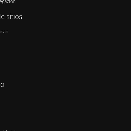
vegación
e sitios
onan
zo