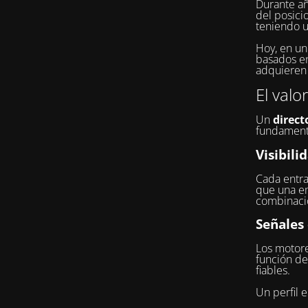
Durante añ
del posici
teniendo u
Hoy, en u
basados en 
adquieren 
El valo
Un
direct
fundament
Visibili
Cada entra
que una e
combinacio
Señales
Los motore
función de
fiables.
Un perfil 