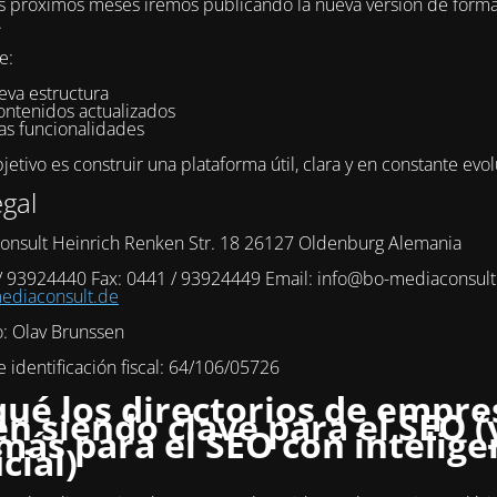
s próximos meses iremos publicando la nueva versión de form
.
e:
eva estructura
ontenidos actualizados
as funcionalidades
etivo es construir una plataforma útil, clara y en constante evol
egal
onsult Heinrich Renken Str. 18 26127 Oldenburg Alemania
 / 93924440 Fax: 0441 / 93924449 Email: info@bo-mediaconsul
diaconsult.de
o: Olav Brunssen
identificación fiscal: 64/106/05726
qué los directorios de empre
en siendo clave para el SEO (
más para el SEO con intelige
icial)