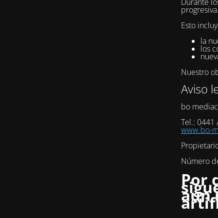
Durante lo
progresiva
Esto incluy
la nu
los c
nuev
Nuestro obj
Aviso l
bo mediac
Tel.: 0441
www.bo-me
Propietari
Número de 
Por 
sigu
aún 
artif