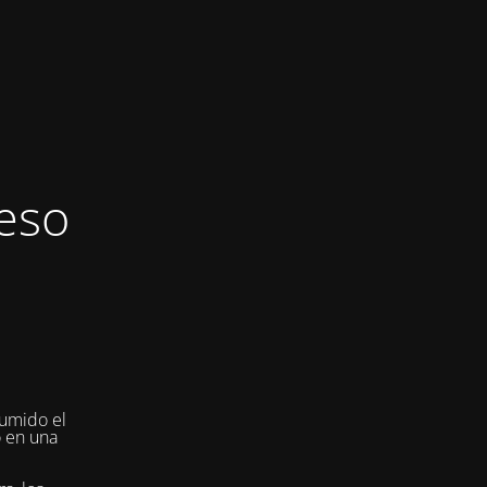
eso
umido el
o en una