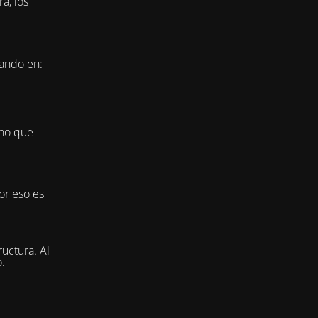
a, los
jando en:
ino que
or eso es
uctura. Al
.