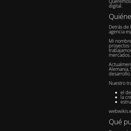
Queremos q
digital.
Quién
Detrás de 
agencia es
Mi nombr
proyectos 
trabajamos
mercados.
Actualment
Alemania, 
desarrollo.
Nuestro tr
el de
la c
estru
webwikis.es
Qué pu