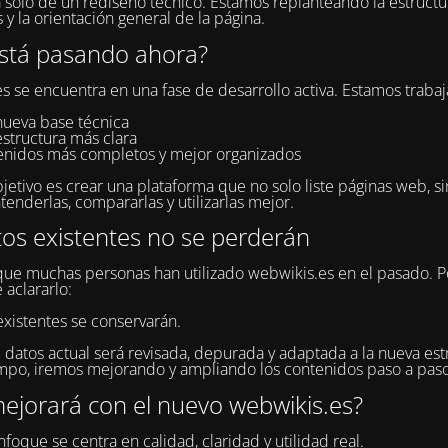
a solo de un rediseño técnico. Estamos replanteando la estructur
 y la orientación general de la página.
stá pasando ahora?
s se encuentra en una fase de desarrollo activa. Estamos traba
nueva base técnica
estructura más clara
enidos más completos y mejor organizados
jetivo es crear una plataforma que no solo liste páginas web, s
tenderlas, compararlas y utilizarlas mejor.
tos existentes no se perderán
e muchas personas han utilizado webwikis.es en el pasado. P
 aclararlo:
existentes se conservarán.
 datos actual será revisada, depurada y adaptada a la nueva estr
po, iremos mejorando y ampliando los contenidos paso a paso
ejorará con el nuevo webwikis.es?
foque se centra en calidad, claridad y utilidad real.