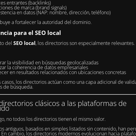
es entrantes (backlinks)
iones de marca (brand signals)
stencia en datos (NAP: nombre, dirección, teléfono)
ibuye a fortalecer la autoridad del dominio.
ncia para el SEO local
to del
SEO local
, los directorios son especialmente relevantes.
ar la visibilidad en búsquedas geolocalizadas
rzar la coherencia de datos empresariales
ecer en resultados relacionados con ubicaciones concretas
casos, los directorios actúan como una capa adicional de valid
es de búsqueda.
directorios clásicos a las plataformas de
ido
o, no todos los directorios tienen el mismo valor.
s antiguos, basados en simples listados sin contenido, han per
. En cambio, los directorios modernos evolucionan hacia plata