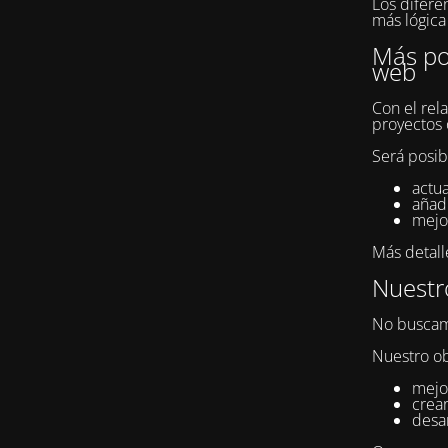
Los difere
más lógica 
Más pos
web
Con el rel
proyectos 
Será posib
actua
añad
mejor
Más detall
Nuestro
No buscam
Nuestro ob
mejor
crear
desar