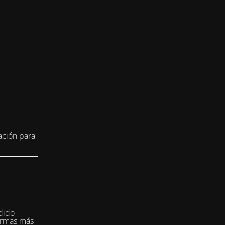
ación para
dido
formas más