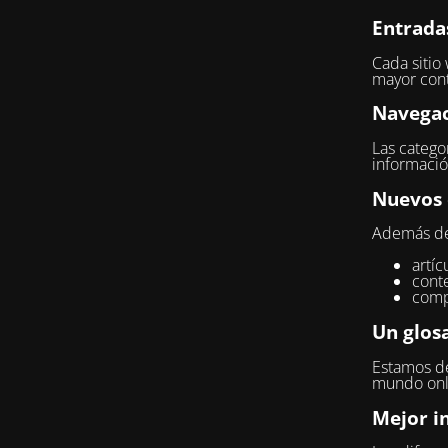
Entrada
Cada sitio
mayor cont
Navegac
Las categor
informació
Nuevos 
Además del
artíc
conte
comp
Un glosa
Estamos de
mundo onli
Mejor i