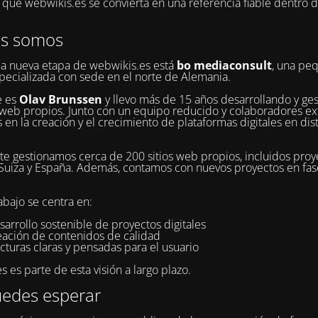
ue webwikis.es se convierta en una referencia fiable dentro 
es somos
la nueva etapa de webwikis.es está
bo mediaconsult
, una pe
pecializada con sede en el norte de Alemania.
e es
Olav Brunssen
y llevo más de 15 años desarrollando y ge
web propios. Junto con un equipo reducido y colaboradores ex
 en la creación y el crecimiento de plataformas digitales en dis
e gestionamos cerca de 200 sitios web propios, incluidos proy
Suiza y España. Además, contamos con nuevos proyectos en fa
abajo se centra en:
sarrollo sostenible de proyectos digitales
reación de contenidos de calidad
cturas claras y pensadas para el usuario
 es parte de esta visión a largo plazo.
edes esperar