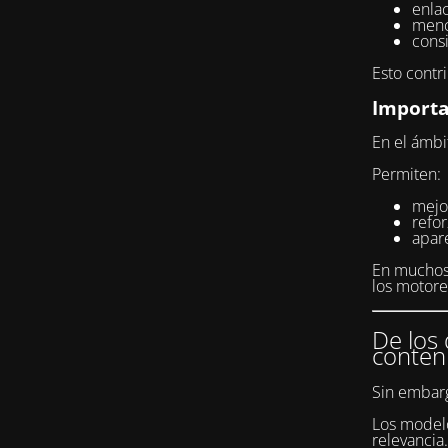
enlac
menc
consi
Esto contr
Importa
En el ámbi
Permiten:
mejor
refo
apar
En muchos 
los motor
De los 
conten
Sin embarg
Los modelo
relevancia