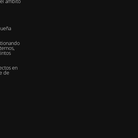
del ámbito
queña
stionando
ternos,
tintos
ectos en
se de