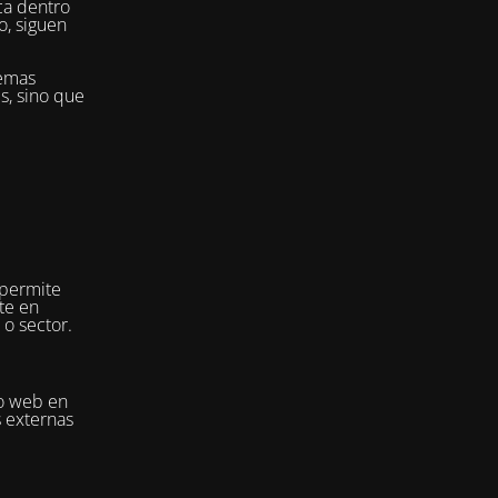
ca dentro
o, siguen
temas
es, sino que
 permite
te en
 o sector.
io web en
s externas