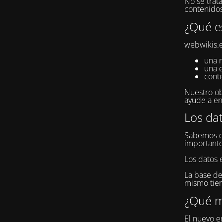
No se trat
contenidos
¿Qué e
webwikis.e
una 
una 
cont
Nuestro ob
ayude a en
Los da
Sabemos qu
importante
Los datos 
La base de
mismo tiem
¿Qué m
El nuevo en