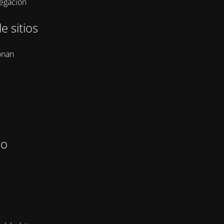
vegación
e sitios
onan
zo