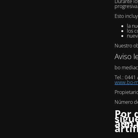
Durante lo
progresiva
Esto incluy
la nu
los c
nuev
Nuestro obj
Aviso l
bo mediac
Tel.: 0441
www.bo-me
Propietari
Número de 
Por 
sigu
aún 
artif