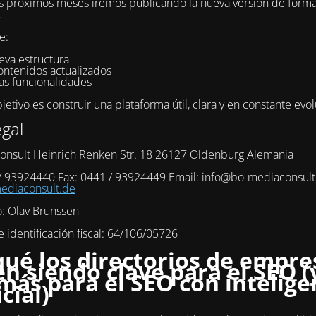
s próximos meses iremos publicando la nueva versión de form
.
e:
eva estructura
ontenidos actualizados
as funcionalidades
etivo es construir una plataforma útil, clara y en constante evol
egal
onsult Heinrich Renken Str. 18 26127 Oldenburg Alemania
 / 93924440 Fax: 0441 / 93924449 Email: info@bo-mediaconsul
diaconsult.de
o: Olav Brunssen
identificación fiscal: 64/106/05726
qué los directorios de empre
en siendo clave para el SEO (
más para el SEO con intelige
icial)