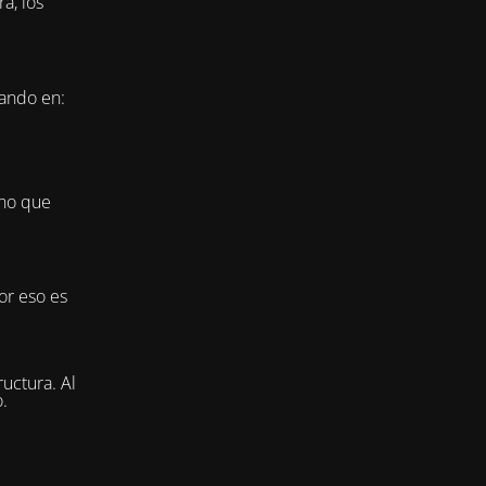
a, los
jando en:
ino que
or eso es
uctura. Al
.