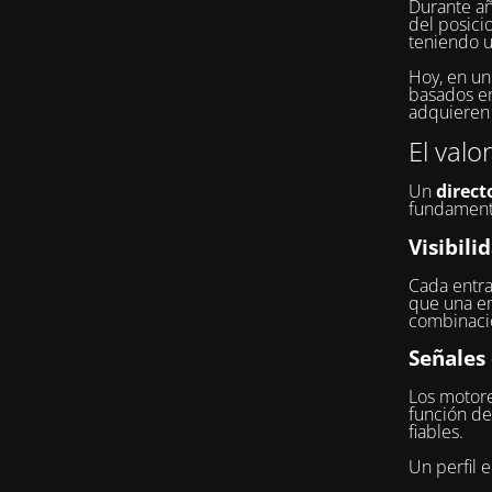
Durante añ
del posici
teniendo u
Hoy, en u
basados en 
adquieren 
El valo
Un
direct
fundament
Visibili
Cada entra
que una e
combinacio
Señales
Los motore
función de
fiables.
Un perfil 