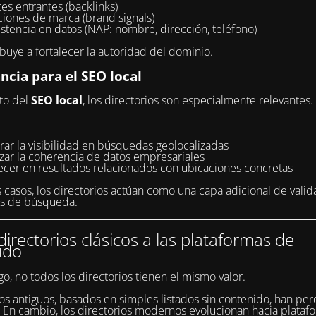
es entrantes (backlinks)
iones de marca (brand signals)
stencia en datos (NAP: nombre, dirección, teléfono)
ibuye a fortalecer la autoridad del dominio.
ncia para el SEO local
to del
SEO local
, los directorios son especialmente relevantes.
ar la visibilidad en búsquedas geolocalizadas
rzar la coherencia de datos empresariales
ecer en resultados relacionados con ubicaciones concretas
casos, los directorios actúan como una capa adicional de valid
es de búsqueda.
directorios clásicos a las plataformas de
ido
o, no todos los directorios tienen el mismo valor.
s antiguos, basados en simples listados sin contenido, han per
. En cambio, los directorios modernos evolucionan hacia plata