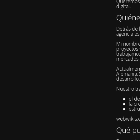
Queremos q
digital.
Quién
Detrás de 
agencia es
Mi nombr
proyectos 
trabajamos
mercados.
Actualment
Alemania, 
desarrollo.
Nuestro tr
el de
la c
estru
webwikis.es
Qué pu