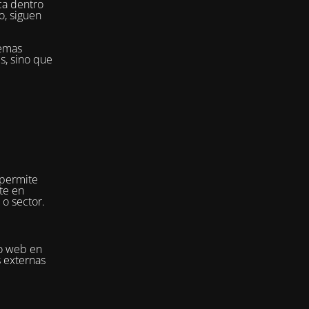
ca dentro
o, siguen
temas
es, sino que
 permite
te en
 o sector.
io web en
s externas