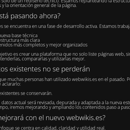
a solo de un rediseño técnico. Estamos replanteando la estructur
 y la orientación general de la página.
stá pasando ahora?
s se encuentra en una fase de desarrollo activa. Estamos traba
nueva base técnica
estructura más clara
enidos más completos y mejor organizados
jetivo es crear una plataforma que no solo liste páginas web, s
tenderlas, compararlas y utilizarlas mejor.
tos existentes no se perderán
e muchas personas han utilizado webwikis.es en el pasado. P
 aclararlo:
existentes se conservarán.
 datos actual será revisada, depurada y adaptada a la nueva estr
po, iremos mejorando y ampliando los contenidos paso a paso
ejorará con el nuevo webwikis.es?
foque se centra en calidad, claridad y utilidad real.