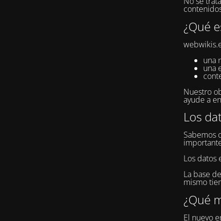
No se trat
contenidos
¿Qué e
webwikis.e
una 
una 
cont
Nuestro ob
ayude a en
Los da
Sabemos qu
importante
Los datos 
La base de
mismo tiem
¿Qué m
El nuevo en