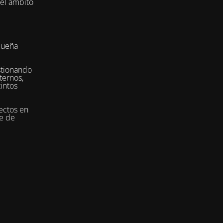
del ámbito
queña
stionando
ternos,
tintos
ectos en
se de