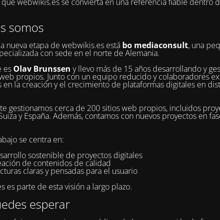
ue webwikis.es se convierta en una referencia fiable dentro 
es somos
la nueva etapa de webwikis.es está
bo mediaconsult
, una pe
pecializada con sede en el norte de Alemania.
e es
Olav Brunssen
y llevo más de 15 años desarrollando y ge
web propios. Junto con un equipo reducido y colaboradores ex
 en la creación y el crecimiento de plataformas digitales en dis
e gestionamos cerca de 200 sitios web propios, incluidos proy
Suiza y España. Además, contamos con nuevos proyectos en fa
abajo se centra en:
sarrollo sostenible de proyectos digitales
reación de contenidos de calidad
cturas claras y pensadas para el usuario
 es parte de esta visión a largo plazo.
edes esperar