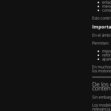
enlac
menc
consi
Esto contr
Importa
En el ámbi
Permiten:
mejor
refo
apar
En muchos 
los motor
De los 
conten
Sin embarg
Los modelo
relevancia