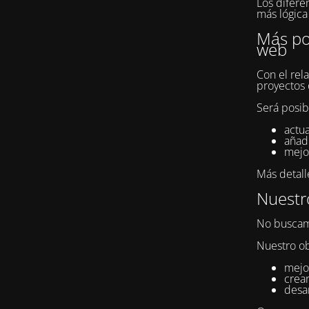
Los difere
más lógica 
Más pos
web
Con el rel
proyectos 
Será posib
actua
añad
mejor
Más detall
Nuestro
No buscam
Nuestro ob
mejor
crear
desar