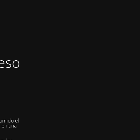
eso
umido el
o en una