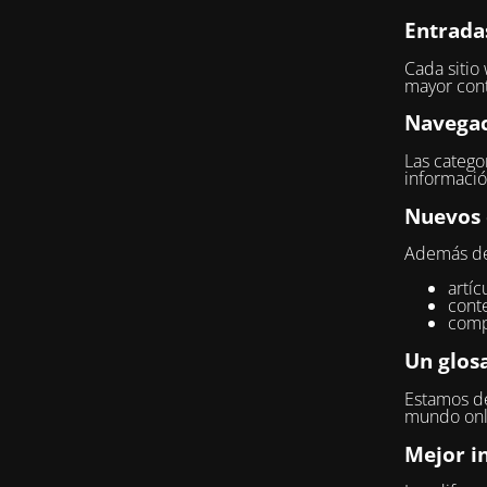
Entrada
Cada sitio
mayor cont
Navegac
Las categor
informació
Nuevos 
Además del
artíc
conte
comp
Un glosa
Estamos de
mundo onli
Mejor i