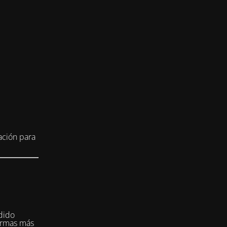
ación para
dido
formas más