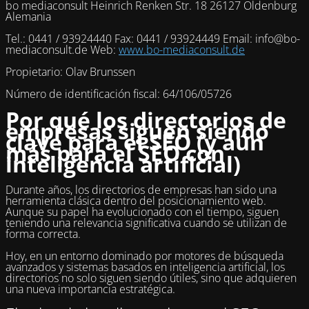
bo mediaconsult Heinrich Renken Str. 18 26127 Oldenburg
Alemania
Tel.: 0441 / 93924440 Fax: 0441 / 93924449 Email: info@bo-
mediaconsult.de Web:
www.bo-mediaconsult.de
Propietario: Olav Brunssen
Número de identificación fiscal: 64/106/05726
Por qué los directorios de
empresas siguen siendo
clave para el SEO (y aún
más para el SEO con
inteligencia artificial)
Durante años, los directorios de empresas han sido una
herramienta clásica dentro del posicionamiento web.
Aunque su papel ha evolucionado con el tiempo, siguen
teniendo una relevancia significativa cuando se utilizan de
forma correcta.
Hoy, en un entorno dominado por motores de búsqueda
avanzados y sistemas basados en inteligencia artificial, los
directorios no solo siguen siendo útiles, sino que adquieren
una nueva importancia estratégica.