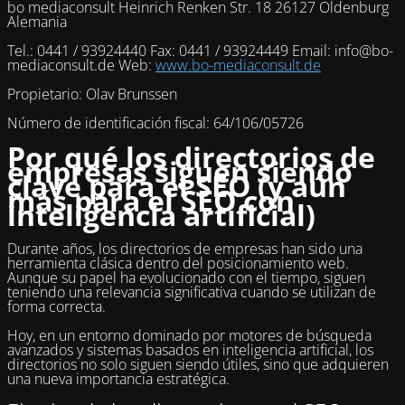
bo mediaconsult Heinrich Renken Str. 18 26127 Oldenburg
Alemania
Tel.: 0441 / 93924440 Fax: 0441 / 93924449 Email: info@bo-
mediaconsult.de Web:
www.bo-mediaconsult.de
Propietario: Olav Brunssen
Número de identificación fiscal: 64/106/05726
Por qué los directorios de
empresas siguen siendo
clave para el SEO (y aún
más para el SEO con
inteligencia artificial)
Durante años, los directorios de empresas han sido una
herramienta clásica dentro del posicionamiento web.
Aunque su papel ha evolucionado con el tiempo, siguen
teniendo una relevancia significativa cuando se utilizan de
forma correcta.
Hoy, en un entorno dominado por motores de búsqueda
avanzados y sistemas basados en inteligencia artificial, los
directorios no solo siguen siendo útiles, sino que adquieren
una nueva importancia estratégica.