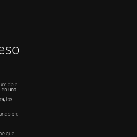
eso
umido el
o en una
a, los
jando en:
ino que