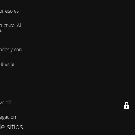
or eso es
uctura. Al
.
adas y con
trar la
ve del
vegación
e sitios