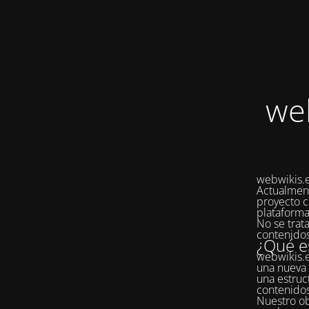
we
webwikis.e
Actualmen
proyecto c
plataforma
No se trat
contenidos
¿Qué e
webwikis.e
una nueva 
una estruc
contenido
Nuestro ob