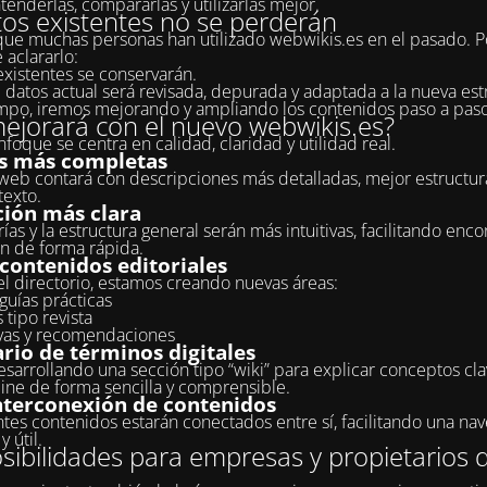
tenderlas, compararlas y utilizarlas mejor.
tos existentes no se perderán
e muchas personas han utilizado webwikis.es en el pasado. P
 aclararlo:
existentes se conservarán.
 datos actual será revisada, depurada y adaptada a la nueva estr
po, iremos mejorando y ampliando los contenidos paso a paso
ejorará con el nuevo webwikis.es?
foque se centra en calidad, claridad y utilidad real.
s más completas
 web contará con descripciones más detalladas, mejor estructur
exto.
ión más clara
ías y la estructura general serán más intuitivas, facilitando encon
n de forma rápida.
contenidos editoriales
 directorio, estamos creando nuevas áreas:
 guías prácticas
 tipo revista
vas y recomendaciones
rio de términos digitales
sarrollando una sección tipo “wiki” para explicar conceptos cla
ne de forma sencilla y comprensible.
nterconexión de contenidos
ntes contenidos estarán conectados entre sí, facilitando una na
y útil.
ibilidades para empresas y propietarios d