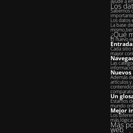
ayude a en
Los da
Sabemos qu
importante
Los datos 
La base de
mismo tiem
¿Qué m
El nuevo en
Entrada
Cada sitio
mayor cont
Navegac
Las categor
informació
Nuevos 
Además del
artículos y
contenidos
comparati
Un glosa
Estamos de
mundo onli
Mejor i
Los difere
más lógica 
Más pos
web